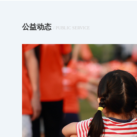
公益动态
/ PUBLIC SERVICE