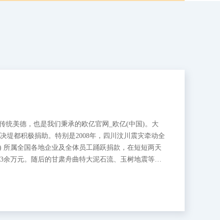
传统美德，也是我们秉承的欧亿官网_欧亿(中国)。大
决堤都积极捐助。特别是2008年，四川汶川震灾牵动全
) 所属全国各地企业及全体员工踊跃捐款，在短短两天
23余万元。随后的甘肃舟曲特大泥石流、玉树地震等特
大力开展捐款、捐物活动。灾难面前，欧亿官网_欧亿(中
，被广东省政府授予“广东省抗震救灾社会捐赠先进单
江西贫困地区、革命老区捐助教育、乡村建设、慈善事业