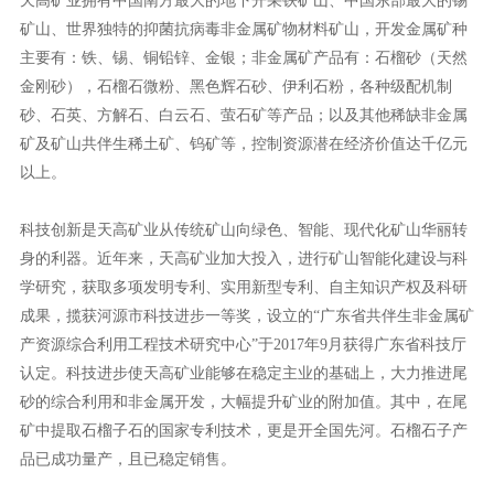
天高矿业拥有中国南方最大的地下开采铁矿山、中国东部最大的锡
矿山、世界独特的抑菌抗病毒非金属矿物材料矿山，开发金属矿种
主要有：铁、锡、铜铅锌、金银；非金属矿产品有：石榴砂（天然
金刚砂），石榴石微粉、黑色辉石砂、伊利石粉，各种级配机制
砂、石英、方解石、白云石、萤石矿等产品；以及其他稀缺非金属
矿及矿山共伴生稀土矿、钨矿等，控制资源潜在经济价值达千亿元
以上。
科技创新是天高矿业从传统矿山向绿色、智能、现代化矿山华丽转
身的利器。近年来，天高矿业加大投入，进行矿山智能化建设与科
学研究，获取多项发明专利、实用新型专利、自主知识产权及科研
成果，揽获河源市科技进步一等奖，设立的“广东省共伴生非金属矿
产资源综合利用工程技术研究中心”于2017年9月获得广东省科技厅
认定。科技进步使天高矿业能够在稳定主业的基础上，大力推进尾
砂的综合利用和非金属开发，大幅提升矿业的附加值。其中，在尾
矿中提取石榴子石的国家专利技术，更是开全国先河。石榴石子产
品已成功量产，且已稳定销售。