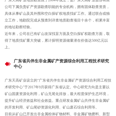
广东天高矿业地质勘查院于2004年成立，是广东天高矿业股份有限
公司下属负责矿产资源勘查职能的专业机构，拥有固体勘查资质，
具体从事矿山及其外围和空白探矿权地质找矿工作。通过联合或独
立工作，地勘院完成从预查到详查地质勘查项目十余个，积累丰富
的地址勘察经验。
近年来，公司在已有矿山攻深找盲方面及空白探矿权勘查方面，取
得了地质找矿重大突破，累计探明资源储量潜在价值达500亿元以
上。
广东省共伴生非金属矿产资源综合利用工程技术研究
中心
广东天高矿业设立的“广东省共伴生非金属矿产资源综合利用工程技
术研究中心”于2017年9月获得广东省认定。中心研究方向是主要以
矿山固废资源化利用，矿山无尾化排放，最大程度保护生态环境，
提升矿山经济效益和社会效益。重点研发金属矿山共伴生非金属矿
的开发利用、矿山尾砂资源化利用、矿山废石综合利用等。
目前从矿山已开发出非金属粉体矿物材料、非金属矿物磨料、新型