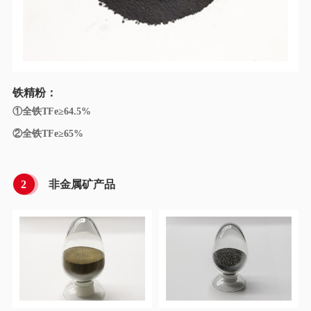
铁精粉：
①全铁TFe≥64.5%
②全铁TFe≥65%
2
非金属矿产品