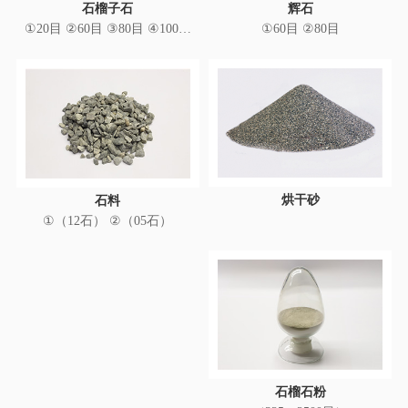
石榴子石
辉石
①20目 ②60目 ③80目 ④100目
①60目 ②80目
⑤100-120目
烘干砂
石料
①（12石） ②（05石）
石榴石粉