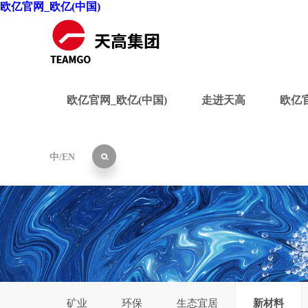
欧亿官网_欧亿(中国)
欧亿官网_欧亿(中国)
走进天高
欧亿官
中
/
EN
矿业
环保
生态宜居
新材料